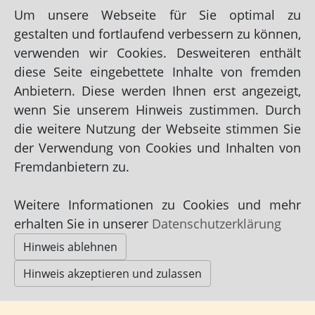
Fax: 04725/811344
Um unsere Webseite für Sie optimal zu
info@buntekuh-helgoland.de
gestalten und fortlaufend verbessern zu können,
https://www.buntekuh-helgoland.de
verwenden wir Cookies. Desweiteren enthält
auf Facebook
diese Seite eingebettete Inhalte von fremden
Anbietern. Diese werden Ihnen erst angezeigt,
wenn Sie unserem Hinweis zustimmen. Durch
die weitere Nutzung der Webseite stimmen Sie
der Verwendung von Cookies und Inhalten von
Fremdanbietern zu.
Impressum
|
Datenschutz
|
AGB
Weitere Informationen zu Cookies und mehr
© Helgoland24 2015-2026
erhalten Sie in unserer
Datenschutzerklärung
Hinweis ablehnen
Hinweis akzeptieren und zulassen