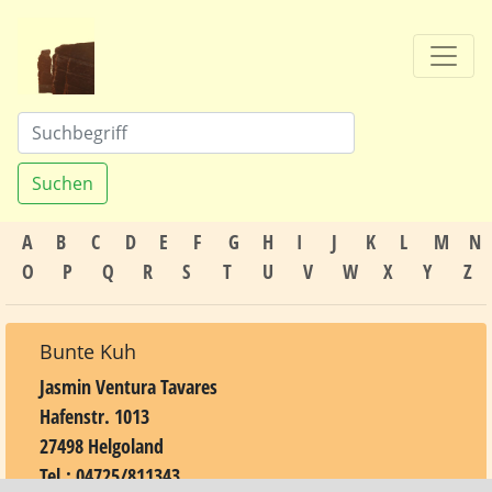
Suchen
A
B
C
D
E
F
G
H
I
J
K
L
M
N
O
P
Q
R
S
T
U
V
W
X
Y
Z
Bunte Kuh
Jasmin Ventura Tavares
Hafenstr. 1013
27498 Helgoland
Tel.: 04725/811343