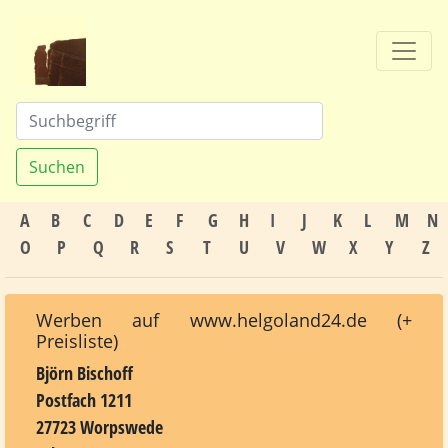
Suchen
A
B
C
D
E
F
G
H
I
J
K
L
M
N
O
P
Q
R
S
T
U
V
W
X
Y
Z
Werben auf www.helgoland24.de (+
Preisliste)
Björn Bischoff
Postfach 1211
27723 Worpswede