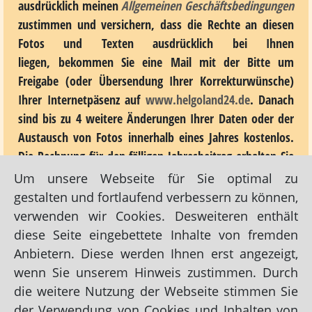
ausdrücklich meinen
Allgemeinen Geschäftsbedingungen
zustimmen und versichern, dass die Rechte an diesen
Fotos und Texten ausdrücklich bei Ihnen
liegen, bekommen Sie eine Mail mit der Bitte um
Freigabe (oder Übersendung Ihrer Korrekturwünsche)
Ihrer Internetpäsenz auf
www.helgoland24.de
. Danach
sind bis zu 4 weitere Änderungen Ihrer Daten oder der
Austausch von Fotos innerhalb eines Jahres kostenlos.
Die Rechnung für den fälligen Jahresbeitrag erhalten Sie
per E-Mail, sofern nicht anders vereinbart.
Um unsere Webseite für Sie optimal zu
gestalten und fortlaufend verbessern zu können,
Bei Rückfragen können Sie mich auch gerne telefonisch
verwenden wir Cookies. Desweiteren enthält
kontakten: 04792/7099 (oder per Mail:
diese Seite eingebettete Inhalte von fremden
tourismus24@yahoo.de
).
Anbietern. Diese werden Ihnen erst angezeigt,
wenn Sie unserem Hinweis zustimmen. Durch
Der Nutzungsvertrag für 12 Monate (bzw. 24 Monate)
die weitere Nutzung der Webseite stimmen Sie
über die von
www.helgoland24.de
angebotenen Dienste
der Verwendung von Cookies und Inhalten von