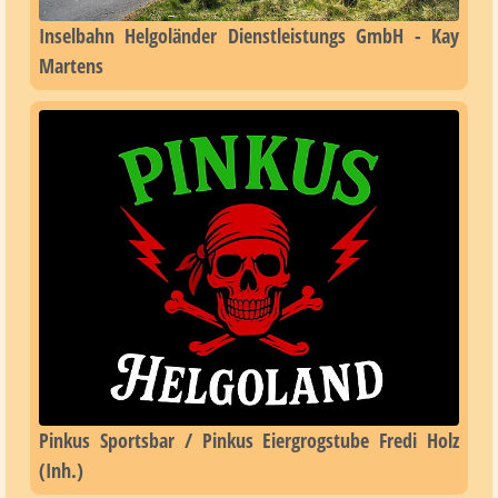
Inselbahn Helgoländer Dienstleistungs GmbH - Kay
Martens
Pinkus Sportsbar / Pinkus Eiergrogstube Fredi Holz
(Inh.)