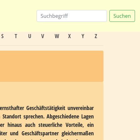
les
Suchen
S
T
U
V
W
X
Y
Z