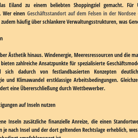
Rahmenbedingungen für Unternehmer
n Festlandstandorten durch ihre geografische Isolation, die b
heiten, welche das wirtschaftliche und soziale Leben de
 Umfeld, das aufgrund seiner einzigartigen Rahmenbedingungen
he Nischen eröffnet. Auf deutschen Inseln wie Helgoland gelten
t haben und dadurch besondere wirtschaftliche Anreize für Unt
ten deutscher Inseln
 eine Sonderstellung ein, da die Insel nicht zum Zollgebiet de
 das Eiland zu einem beliebten Shoppingziel gemacht. Für 
. Wer einen
Geschäftsstandort auf dem Felsen in der Nordsee
 zudem häufig über schlankere Verwaltungsstrukturen, was Ge
en