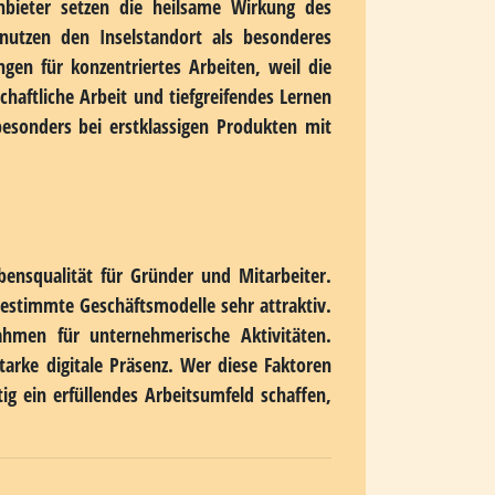
 verkomplizieren. Umso wichtiger wird eine
tig eine passende
Domain kaufen
, die den
nsiert die physische Abgeschiedenheit und
nferenzen und digitale Zusammenarbeit
anchen und Geschäftsmodelle passen jedoch
nfalls Möglichkeiten. Kreativagenturen,
onders, weil sie dort fernab von urbanen
nbieter setzen die heilsame Wirkung des
nutzen den Inselstandort als besonderes
gen für konzentriertes Arbeiten, weil die
aftliche Arbeit und tiefgreifendes Lernen
besonders bei erstklassigen Produkten mit