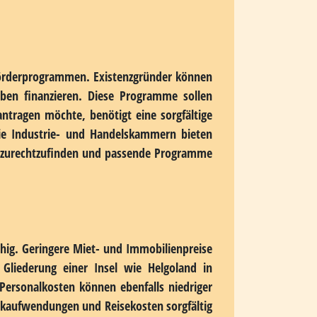
ritime Lage, die sich durch ihre besonderen
lle, die auf die Nutzung dieser natürlichen
h unterscheiden können. Inseln bieten
tig sorgt die begrenzte Verfügbarkeit von
wechsel wirtschaftlich lohnenswert machen.
halb eine gründliche Prüfung der jeweiligen
 Förderprogrammen. Existenzgründer können