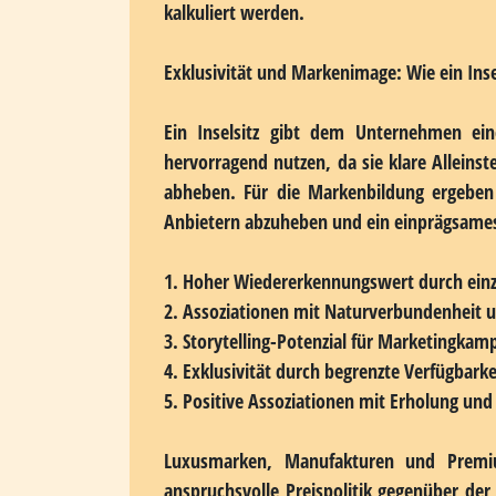
von Zuschüssen, günstigen Darlehen oder
Wirtschaft in abgelegene Regionen bringe
Planung und gute Kenntnisse der jeweili
hierzu Beratungsleistungen an, die Exist
für ihr Vorhaben zu identifizieren.
Lebenshaltungskosten und Betriebsausgabe
Entgegen der landläufigen Annahme sind d
für Gewerbeflächen können die höheren 
das
Oberland, Mittelland und Unterland
b
ausfallen, da die Lebensqualität als Ver
kalkuliert werden.
Exklusivität und Markenimage: Wie ein Ins
Ein Inselsitz gibt dem Unternehmen eine