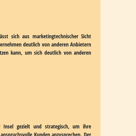
aben finanzieren. Diese Programme sollen
ntragen möchte, benötigt eine sorgfältige
die Industrie- und Handelskammern bieten
ft zurechtzufinden und passende Programme
hig. Geringere Miet- und Immobilienpreise
Gliederung einer Insel wie Helgoland in
Personalkosten können ebenfalls niedriger
ikaufwendungen und Reisekosten sorgfältig
ässt sich aus marketingtechnischer Sicht