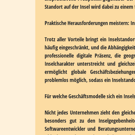
hervorragend nutzen, da sie klare Allein
abheben. Für die Markenbildung ergeben 
Anbietern abzuheben und ein einprägsames 
1. Hoher Wiedererkennungswert durch einz
2. Assoziationen mit Naturverbundenheit u
3. Storytelling-Potenzial für Marketingka
4. Exklusivität durch begrenzte Verfügbarke
5. Positive Assoziationen mit Erholung und
Luxusmarken, Manufakturen und Premiu
anspruchsvolle Preispolitik gegenüber der
Standort auf der Insel wird dabei zu eine
Praktische Herausforderungen meistern: Inf
Trotz aller Vorteile bringt ein Inselstand