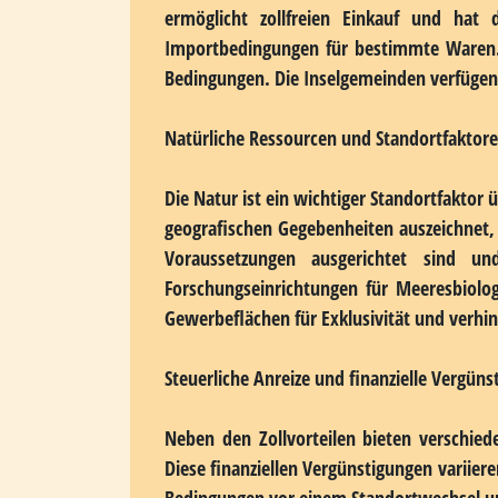
Inselstandorte im Überblick: Besondere 
Inseln unterscheiden sich grundlegend vo
durch die damit verbundenen Besonder
Abgeschiedenheit schafft ein besonderes
prädestiniert erscheint und wirtschaftlic
Jahrhunderte hinweg historisch entwickel
Rechtliche und administrative Besonderhei
Helgoland nimmt unter den deutschen Inseln
ermöglicht zollfreien Einkauf und hat
Importbedingungen für bestimmte Waren
Bedingungen. Die Inselgemeinden verfügen
Natürliche Ressourcen und Standortfaktor