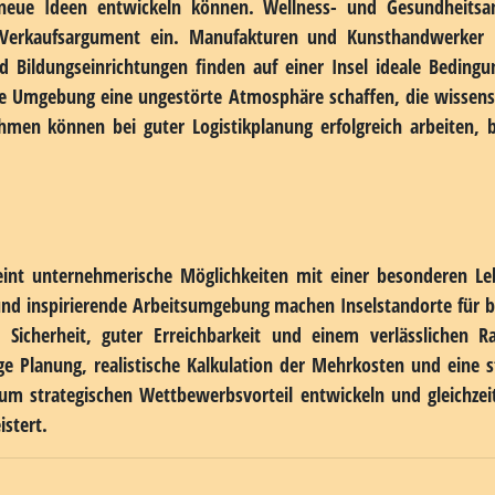
t von Fährverbindungen oder Fluganbindungen kann Lieferketten
grafische Distanzen überbrückt. Unternehmer sollten frühzei
eitig seriös wirkt. Eine durchdachte Online-Strategie kompe
gen. Moderne Kommunikationstechnologien machen Videoko
t kein Hindernis für internationale Geschäftstätigkeit darstellt.
standort besonders eignet
en Nutzen aus einem Firmensitz auf einer Insel. Bestimmte Br
n. Tourismus liegt nahe, doch andere Branchen bieten ebe
hmen schätzen die inspirierende Atmosphäre einer Insel bes
neue Ideen entwickeln können. Wellness- und Gesundheitsa
 Verkaufsargument ein. Manufakturen und Kunsthandwerker 
d Bildungseinrichtungen finden auf einer Insel ideale Bedingun
ge Umgebung eine ungestörte Atmosphäre schaffen, die wissensch
hmen können bei guter Logistikplanung erfolgreich arbeiten, 