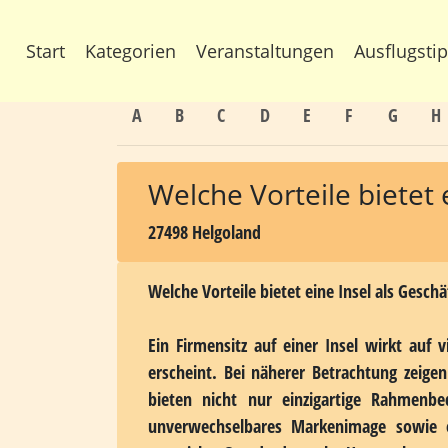
Start
Kategorien
Veranstaltungen
Au
A
B
C
D
E
F
G
H
Welche Vorteile bietet 
27498 Helgoland