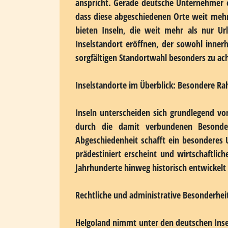
Welche Vorteile bietet eine Insel als Gesch
Ein Firmensitz auf einer Insel wirkt auf
erscheint. Bei näherer Betrachtung zeige
bieten nicht nur einzigartige Rahmenb
unverwechselbares Markenimage sowie ei
anspricht. Gerade deutsche Unternehmer e
dass diese abgeschiedenen Orte weit mehr 
bieten Inseln, die weit mehr als nur Url
Inselstandort eröffnen, der sowohl inne
sorgfältigen Standortwahl besonders zu ach