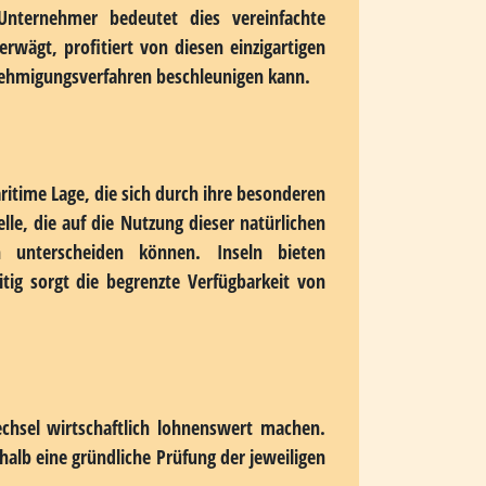
esondere Lebensbedingungen schafft, sowie
r Bewohner prägen. Diese geografische
 für bestimmte Geschäftsmodelle geradezu
 teilweise Sonderregelungen, die sich über
ernehmen und Gewerbetreibende schaffen.
r Europäischen Union gehört. Diese Regelung
Unternehmer bedeutet dies vereinfachte
erwägt, profitiert von diesen einzigartigen
nehmigungsverfahren beschleunigen kann.