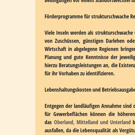
Die Natur ist ein wichtiger Standortfaktor
geografischen Gegebenheiten auszeichnet, b
Voraussetzungen ausgerichtet sind un
Forschungseinrichtungen für Meeresbiolog
Gewerbeflächen für Exklusivität und verhi
Steuerliche Anreize und finanzielle Vergüns
Neben den Zollvorteilen bieten verschiede
Diese finanziellen Vergünstigungen variier
Bedingungen vor einem Standortwechsel u
Förderprogramme für strukturschwache R
Viele Inseln werden als strukturschwache