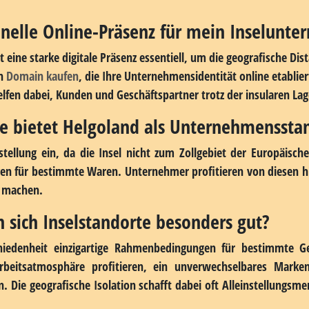
reint unternehmerische Möglichkeiten mit einer besonderen Le
nd inspirierende Arbeitsumgebung machen Inselstandorte für b
 Sicherheit, guter Erreichbarkeit und einem verlässlichen 
ige Planung, realistische Kalkulation der Mehrkosten und eine s
zum strategischen Wettbewerbsvorteil entwickeln und gleichzeit
istert.
onelle Online-Präsenz für mein Inselunt
 eine starke digitale Präsenz essentiell, um die geografische Dis
en
Domain kaufen
, die Ihre Unternehmensidentität online etablier