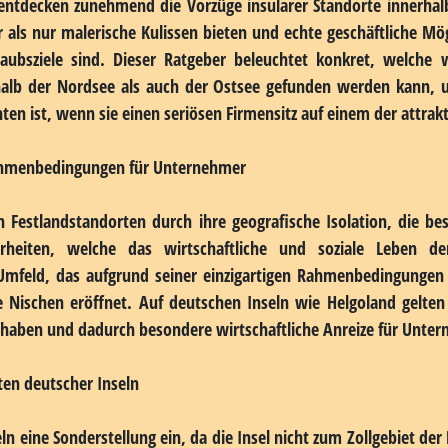
äftsstandort?
 viele Unternehmer anfangs wie ein exotischer Traum, der mit e
n sich jedoch viele überzeugende Gründe, die für einen solch
edingungen für bestimmte Branchen, sondern können darüber
ne inspirierte Arbeitsatmosphäre ermöglichen, die Mitarbe
ntdecken zunehmend die Vorzüge insularer Standorte innerhal
als nur malerische Kulissen bieten und echte geschäftliche Mö
aubsziele sind. Dieser Ratgeber beleuchtet konkret, welche 
rhalb der Nordsee als auch der Ostsee gefunden werden kann,
ten ist, wenn sie einen seriösen Firmensitz auf einem der attrak