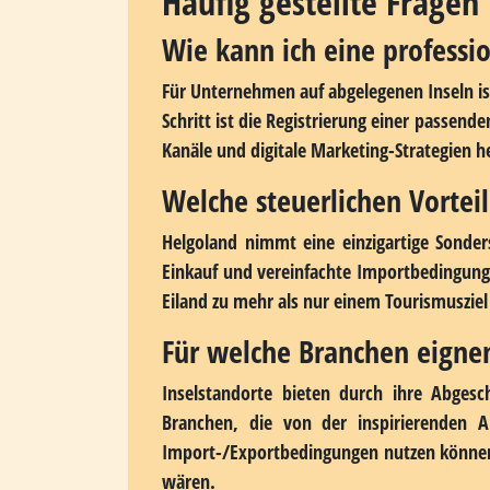
geringem Versandvolumen.
Der Weg zum eigenen Inselunternehmen
Ein Geschäftsstandort auf einer Insel ve
Steuervorteile, besonderes Markenimage u
Deutsche Inseln punkten mit rechtlicher
Entscheidend für den Erfolg sind sorgfält
berücksichtigt, kann einen Inselstandort 
das Mitarbeiter motiviert und Kunden bege
Häufig gestellte Fragen
Wie kann ich eine professi
Für Unternehmen auf abgelegenen Inseln ist
Schritt ist die Registrierung einer passend