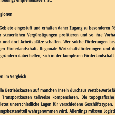
 über Ästhetik hinaus. Windenergie, Meeresressourcen und die ma
ieten zahlreiche Ansatzpunkte für spezialisierte Geschäftsmode
d sich dadurch von festlandbasierten Konzepten deutlic
ie und Klimawandel erstklassige Arbeitsbedingungen. Gleichzei
ndert eine Übererschließung durch Wettbewerber.
tigungen auf Inseln nutzen
ne Inseln zusätzliche finanzielle Anreize, die einen Standort
en je nach Insel und der dort geltenden Rechtslage erheblich, wes
nbedingt empfehlenswert ist.
egionen
 Gebiete eingestuft und erhalten daher Zugang zu besonderen