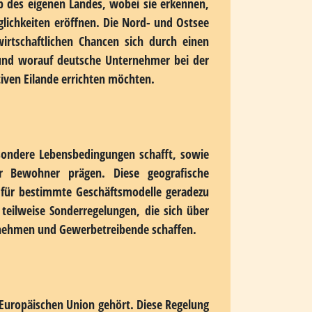
rnsthafter Geschäftstätigkeit unvereinbar
en Standort sprechen. Abgeschiedene Lagen
 hinaus auch steuerliche Vorteile, ein
iter und Geschäftspartner gleichermaßen
b des eigenen Landes, wobei sie erkennen,
glichkeiten eröffnen. Die Nord- und Ostsee
wirtschaftlichen Chancen sich durch einen
 und worauf deutsche Unternehmer bei der
tiven Eilande errichten möchten.