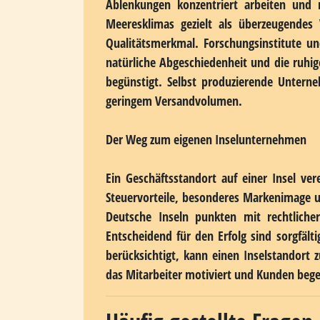
häufig eingeschränkt, und die Abhängigkei
professionelle digitale Präsenz, die geo
Inselcharakter unterstreicht und gleichz
ermöglicht globale Geschäftsbeziehun
problemlos möglich, sodass ein Inselstandor
Für welche Geschäftsmodelle sich ein Insel
Nicht jedes Unternehmen zieht den gleich
besonders gut zu den Inselgegebenheite
Softwareentwickler und Beratungsunterne
Ablenkungen konzentriert arbeiten und 
Meeresklimas gezielt als überzeugendes
Qualitätsmerkmal. Forschungsinstitute un
natürliche Abgeschiedenheit und die ruhi
begünstigt. Selbst produzierende Unterne