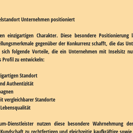
 steuerlichen Vergünstigungen profitieren und so ihre Vorh
n und dort Arbeitsplätze schaffen. Wer solche Förderungen bea
gen Förderlandschaft. Regionale Wirtschaftsförderungen und 
enzgründern dabei helfen, sich in der komplexen Förderlandscha
n im Vergleich
ie Betriebskosten auf manchen Inseln durchaus wettbewerbsfä
Transportkosten teilweise kompensieren. Die topografische 
ietet unterschiedliche Lagen für verschiedene Geschäftstypen. 
gütungsbestandteil wahrgenommen wird. Allerdings müssen Logist
elstandort Unternehmen positioniert
n einzigartigen Charakter. Diese besondere Positionierung l