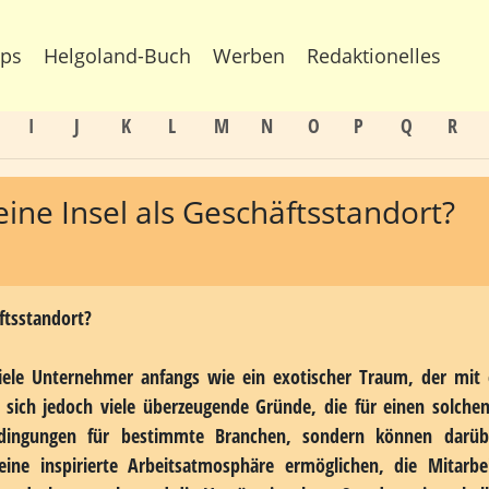
sflugstipps
Helgoland-Buch
Werben
Redaktionel
I
J
K
L
M
N
O
P
Q
R
eine Insel als Geschäftsstandort?