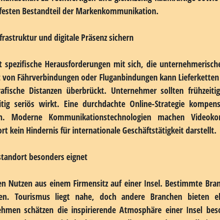
stellungsmerkmale gegenüber der Konkurrenz schafft, die das U
sich folgende Vorteile, die ein Unternehmen mit Inselsitz n
Profil zu entwickeln:
igartigen Standort
nd Authentizität
mpagnen
it vergleichbarer Standorte
 Lebensqualität
m-Dienstleister nutzen diese besondere Wahrnehmung der I
 Kundschaft zu rechtfertigen und gleichzeitig kaufkräftige sow
m festen Bestandteil der Markenkommunikation.
rastruktur und digitale Präsenz sichern
ort spezifische Herausforderungen mit sich, die unternehmerische