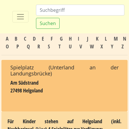
Suchen
A
B
C
D
E
F
G
H
I
J
K
L
M
N
O
P
Q
R
S
T
U
V
W
X
Y
Z
Spielplatz (Unterland an der
Landungsbrücke)
Am Südstrand
27498 Helgoland