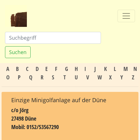
Suchen
A
B
C
D
E
F
G
H
I
J
K
L
M
N
O
P
Q
R
S
T
U
V
W
X
Y
Z
Einzige Minigolfanlage auf der Düne
c/o Jörg
27498 Düne
Mobil: 0152/53567290