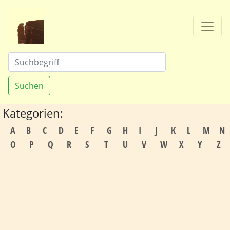
Suchen
Kategorien:
A
B
C
D
E
F
G
H
I
J
K
L
M
N
O
P
Q
R
S
T
U
V
W
X
Y
Z