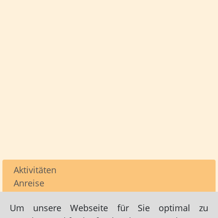
Aktivitäten
Anreise
Dies und Das / Nützliches
Um unsere Webseite für Sie optimal zu
Einkaufen / Shopping