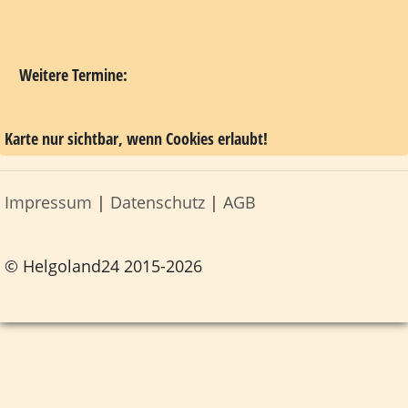
Das Inselfest am Tag des Seebäderdienstes und
Sommerfest findet am Sonntag, den 12. Juli 2026 statt.
Am 12. Juli 1953 wurde das erste Seebäderschiff nach der
Wiederfreigabe auf der Helgoländer Reede begrüßt und
der Betrieb des Anlandungsdienstes, auch "Börte"
genannt, wiederaufgenommen.
Daher wird am 12. Juli jedes Jahr der Tag des
Seebäderdienstes als Inselfest gefeiert mit Buden, Musik,
Tanz, zollfreiem Einkauf und Mitternachtsfeuerwerk
(Quelle:
www.helgoland.de
- alle Angaben ohne Gewähr).
Weitere Termine: