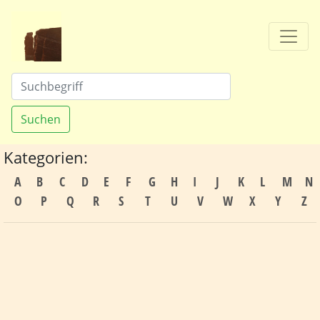
Suchen
Kategorien:
A
B
C
D
E
F
G
H
I
J
K
L
M
N
O
P
Q
R
S
T
U
V
W
X
Y
Z