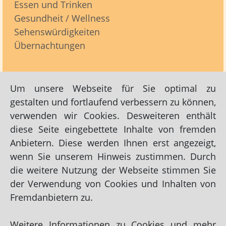
Essen und Trinken
Gesundheit / Wellness
Sehenswürdigkeiten
Übernachtungen
Frisöre
Um unsere Webseite für Sie optimal zu
gestalten und fortlaufend verbessern zu können,
verwenden wir Cookies. Desweiteren enthält
Links zu Dies und Das / Nützliches -> Frisöre:
diese Seite eingebettete Inhalte von fremden
Friseursalon Monika Allmrodt
Anbietern. Diese werden Ihnen erst angezeigt,
Haarstudio Nieder
wenn Sie unserem Hinweis zustimmen. Durch
Insel-Coiffeurin Brigitte Fröhlich
die weitere Nutzung der Webseite stimmen Sie
der Verwendung von Cookies und Inhalten von
Salon Klartext Angelika Köllen
Fremdanbietern zu.
Weitere Informationen zu Cookies und mehr