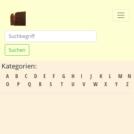
Suchen
Kategorien:
A
B
C
D
E
F
G
H
I
J
K
L
M
N
O
P
Q
R
S
T
U
V
W
X
Y
Z