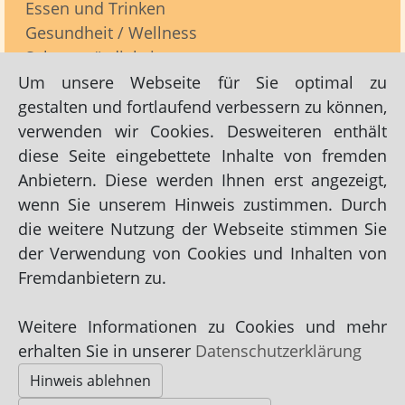
Essen und Trinken
Gesundheit / Wellness
Sehenswürdigkeiten
Übernachtungen
Um unsere Webseite für Sie optimal zu
gestalten und fortlaufend verbessern zu können,
verwenden wir Cookies. Desweiteren enthält
Kontakt / Impressum
diese Seite eingebettete Inhalte von fremden
Anbietern. Diese werden Ihnen erst angezeigt,
wenn Sie unserem Hinweis zustimmen. Durch
Links zu Dies und Das / Nützliches -> Kontakt /
die weitere Nutzung der Webseite stimmen Sie
Impressum:
der Verwendung von Cookies und Inhalten von
Kontakt / Impressum Björn Bischoff
Fremdanbietern zu.
Weitere Informationen zu Cookies und mehr
Impressum
|
Datenschutz
|
AGB
erhalten Sie in unserer
Datenschutzerklärung
Hinweis ablehnen