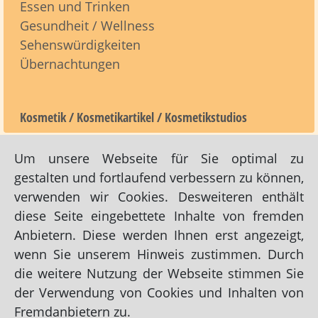
Essen und Trinken
Gesundheit / Wellness
Sehenswürdigkeiten
Übernachtungen
Kosmetik / Kosmetikartikel / Kosmetikstudios
Um unsere Webseite für Sie optimal zu
Links zu Dies und Das / Nützliches -> Kosmetik /
gestalten und fortlaufend verbessern zu können,
Kosmetikartikel / Kosmetikstudios:
verwenden wir Cookies. Desweiteren enthält
Heiners Duty-Free-Shop Heiner und Birgit Stepper
diese Seite eingebettete Inhalte von fremden
(Whiskyfachverkäufer + Parfümeriefachverkäufer)
Anbietern. Diese werden Ihnen erst angezeigt,
Mailänder Shop Birga Preuss
wenn Sie unserem Hinweis zustimmen. Durch
Parfümerie Frisia Katja und Andreas Cohrs
die weitere Nutzung der Webseite stimmen Sie
der Verwendung von Cookies und Inhalten von
Parfümerie LULU Marielle Antony (Inh.)
Fremdanbietern zu.