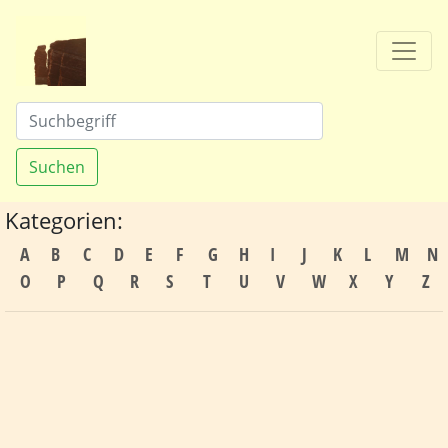
Suchen
Kategorien:
A
B
C
D
E
F
G
H
I
J
K
L
M
N
O
P
Q
R
S
T
U
V
W
X
Y
Z