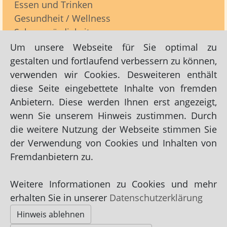
Essen und Trinken
Gesundheit / Wellness
Sehenswürdigkeiten
Übernachtungen
Um unsere Webseite für Sie optimal zu
gestalten und fortlaufend verbessern zu können,
verwenden wir Cookies. Desweiteren enthält
Unterland (alle Übernachtungen)
diese Seite eingebettete Inhalte von fremden
Anbietern. Diese werden Ihnen erst angezeigt,
wenn Sie unserem Hinweis zustimmen. Durch
Empfohlene Links zu Übernachtungen -> Unterland (alle
die weitere Nutzung der Webseite stimmen Sie
Übernachtungen):
der Verwendung von Cookies und Inhalten von
Apartment Südstrand 13 Werner Fähland
Fremdanbietern zu.
Weitere Informationen zu Cookies und mehr
Impressum
|
Datenschutz
|
AGB
erhalten Sie in unserer
Datenschutzerklärung
Hinweis ablehnen