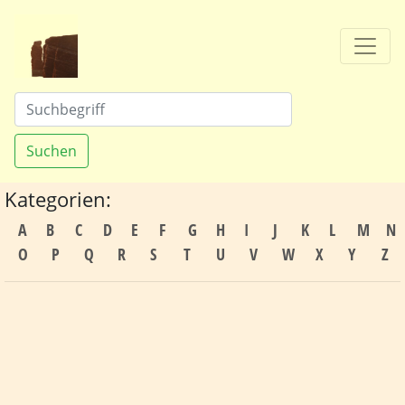
Suchen
Kategorien:
A
B
C
D
E
F
G
H
I
J
K
L
M
N
O
P
Q
R
S
T
U
V
W
X
Y
Z