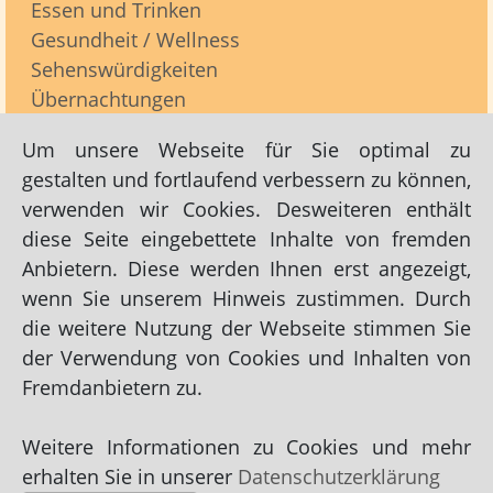
Essen und Trinken
Gesundheit / Wellness
Sehenswürdigkeiten
Übernachtungen
Um unsere Webseite für Sie optimal zu
gestalten und fortlaufend verbessern zu können,
Porzellan
verwenden wir Cookies. Desweiteren enthält
diese Seite eingebettete Inhalte von fremden
Empfohlene Links zu Einkaufen / Shopping -> Porzellan:
Anbietern. Diese werden Ihnen erst angezeigt,
Haus Hohenfels / Parfümerie Hohenfels Rudolf Antony
wenn Sie unserem Hinweis zustimmen. Durch
die weitere Nutzung der Webseite stimmen Sie
Links zu Einkaufen / Shopping -> Porzellan:
der Verwendung von Cookies und Inhalten von
Denker + Kröger Duty Free Shop Jens Kröger
Fremdanbietern zu.
Weitere Informationen zu Cookies und mehr
Impressum
|
Datenschutz
|
AGB
erhalten Sie in unserer
Datenschutzerklärung