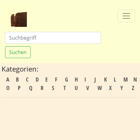
Suchen
Kategorien:
A
B
C
D
E
F
G
H
I
J
K
L
M
N
O
P
Q
R
S
T
U
V
W
X
Y
Z